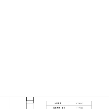
（オプション：外気遮断投入装置、給湯器、温風機）
ボタン一つで制御開始！
タイマー制御だから、簡単手間いらず。
錆び・熱に強い特殊耐熱塗装処理！
二段階塗装処理のため、耐久性アップ。煙突はアルミニウム
の合金（アルマー加工）仕様。
カラーも選べる！
一般的なシルバー、ツートンカラーのブラック。煙突は共通
してシルバー（アルマー加工）