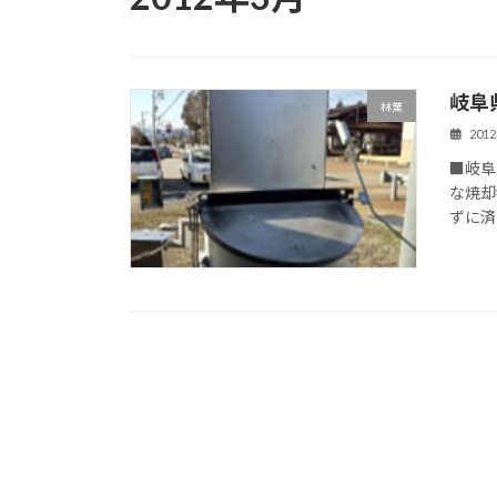
岐阜
林業
201
■岐阜
な焼却
ずに済