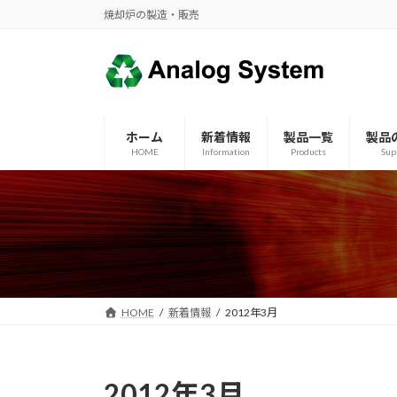
コ
ナ
焼却炉の製造・販売
ン
ビ
テ
ゲ
ン
ー
ツ
シ
へ
ョ
ホーム
新着情報
製品一覧
製品
ス
ン
HOME
Information
Products
Sup
キ
に
ッ
移
プ
動
HOME
新着情報
2012年3月
2012年3月