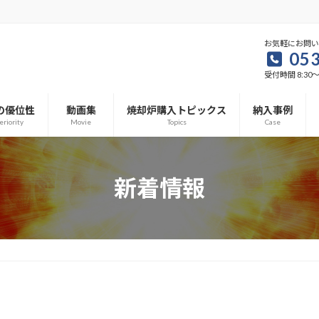
お気軽にお問
053
受付時間 8:30～1
の優位性
動画集
焼却炉購入トピックス
納入事例
eriority
Movie
Topics
Case
新着情報