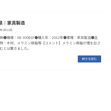
県：家具製造
2年3月10日
県●機種：SB-300BSF●購入年：2012年●業種：家具製造●主
物：木材、メラミン樹脂等【コメント】メラミン樹脂が煙を出さ
むとは驚きました。
続きを読む