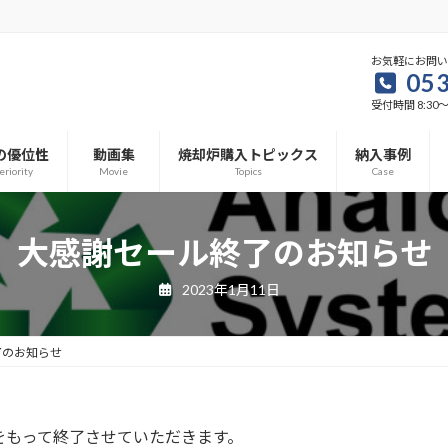
お気軽にお問
053
受付時間 8:30～1
の優位性
動画集
焼却炉購入トピックス
納入事例
eriority
Movie
Topics
Case
大感謝セール終了のお知らせ
2023年1月11日
了のお知らせ
をもって終了させていただきます。