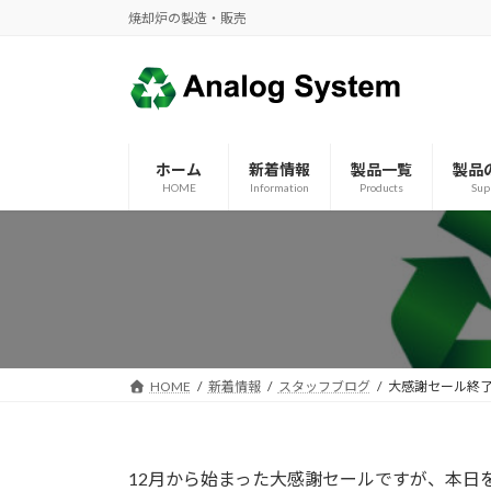
コ
ナ
焼却炉の製造・販売
ン
ビ
テ
ゲ
ン
ー
ツ
シ
へ
ョ
ホーム
新着情報
製品一覧
製品
ス
ン
HOME
Information
Products
Sup
キ
に
ッ
移
プ
動
HOME
新着情報
スタッフブログ
大感謝セール終
12月から始まった大感謝セールですが、本日