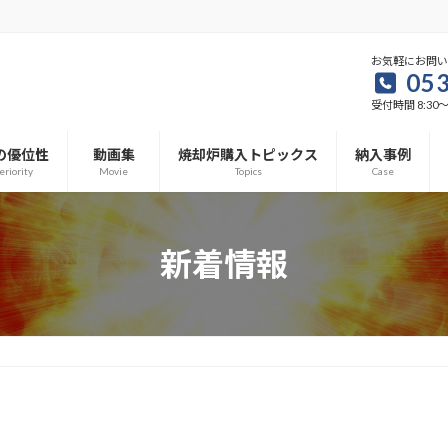
お気軽にお問
053
受付時間 8:30～1
の優位性
動画集
焼却炉購入トピックス
納入事例
eriority
Movie
Topics
Case
新着情報