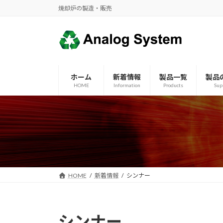
コ
ナ
焼却炉の製造・販売
ン
ビ
テ
ゲ
ン
ー
ツ
シ
へ
ョ
ホーム
新着情報
製品一覧
製品
ス
ン
HOME
Information
Products
Sup
キ
に
ッ
移
プ
動
HOME
新着情報
シンナー
シンナー