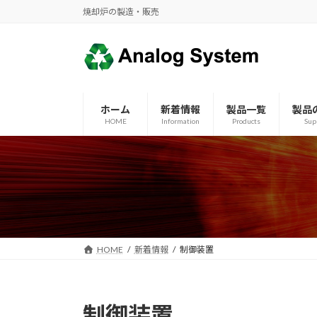
コ
ナ
焼却炉の製造・販売
ン
ビ
テ
ゲ
ン
ー
ツ
シ
へ
ョ
ホーム
新着情報
製品一覧
製品
ス
ン
HOME
Information
Products
Sup
キ
に
ッ
移
プ
動
HOME
新着情報
制御装置
制御装置