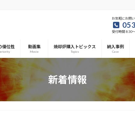
お気軽にお問
053
受付時間 8:30～1
の優位性
動画集
焼却炉購入トピックス
納入事例
eriority
Movie
Topics
Case
新着情報