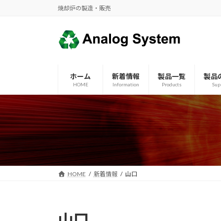
コ
ナ
焼却炉の製造・販売
ン
ビ
テ
ゲ
ン
ー
ツ
シ
へ
ョ
ホーム
新着情報
製品一覧
製品
ス
ン
HOME
Information
Products
Sup
キ
に
ッ
移
プ
動
HOME
新着情報
山口
山口