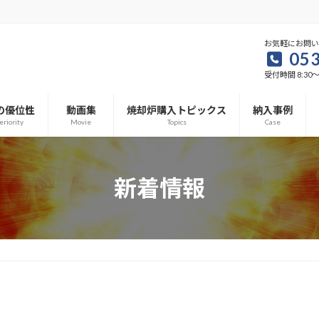
お気軽にお問
053
受付時間 8:30～1
の優位性
動画集
焼却炉購入トピックス
納入事例
eriority
Movie
Topics
Case
新着情報