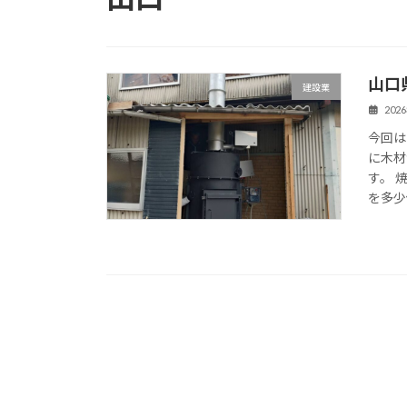
山口
建設業
202
今回は
に木材
す。 
を多少