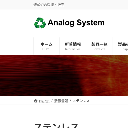
コ
ナ
焼却炉の製造・販売
ン
ビ
テ
ゲ
ン
ー
ツ
シ
へ
ョ
ホーム
新着情報
製品一覧
製品
ス
ン
HOME
Information
Products
Sup
キ
に
ッ
移
プ
動
HOME
新着情報
ステンレス
ステンレス