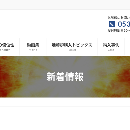
お気軽にお問
053
受付時間 8:30～1
の優位性
動画集
焼却炉購入トピックス
納入事例
eriority
Movie
Topics
Case
新着情報